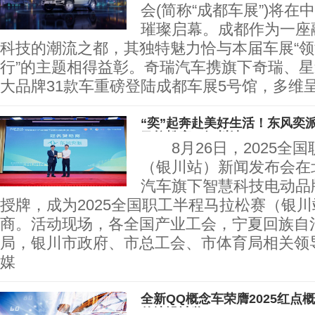
会(简称“成都车展”)将
璀璨启幕。成都作为一座
科技的潮流之都，其独特魅力恰与本届车展“
行”的主题相得益彰。奇瑞汽车携旗下奇瑞、星途
大品牌31款车重磅登陆成都车展5号馆，多维
“奕”起奔赴美好生活！东风奕派
马拉松赛（银川站）
8月26日，2025全
（银川站）新闻发布会在
汽车旗下智慧科技电动品
授牌，成为2025全国职工半程马拉松赛（银
商。活动现场，各全国产业工会，宁夏回族自
局，银川市政府、市总工会、市体育局相关领
媒
全新QQ概念车荣膺2025红点
传达设计奖