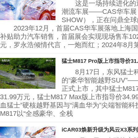
这是一场持续进化的造
潮流车展——CAS华车展（
SHOW），正在问鼎全
2023年12月，首届CAS华车展落地上海
补贴助力汽车销售，首届展会实现现场售车10
元，罗永浩倾情代言，一炮而红；2024年8月
猛士M817 Pro版上市指导价31
8月17日，东风猛士
的“豪华智能越野SUV”—
正式上市，其中猛士M817
31.99万元，猛士M817 Max版上市指导价34
血猛士”硬核越野基因与“满血华为”尖端智能
M817以“全感豪华、全栈
iCAR03焕新升级为风云X3