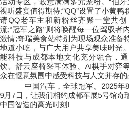
活动专区，诚意满满多元宠粉。“伯牙
视听盛宴值得期待;“QQ”设置了小黄
请QQ老车主和新粉丝齐聚一堂共创
流;“冠军之路”则将唤醒每一位驾驭者
激情;奇瑞美食站特别为现场观众准备
地道小吃，与广大用户共享美味时光
能科技与成都本地文化充分融合，通
饮、舒云座椅采耳体验、AI棋手对弈
众在惬意氛围中感受科技与人文并存的
中国汽车，全球冠军。2025年8月
9月7日，让我们相约成都车展5号馆奇
中国智造的高光时刻!