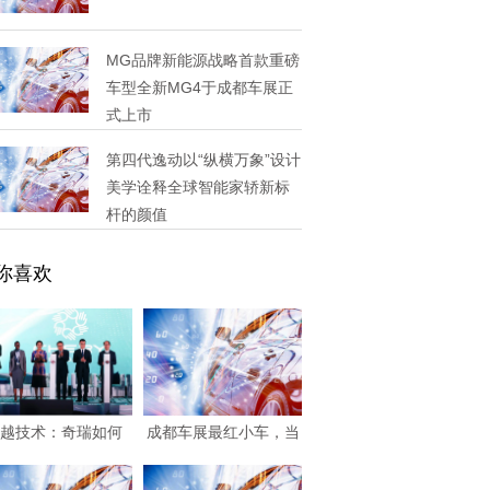
MG品牌新能源战略首款重磅
车型全新MG4于成都车展正
式上市
第四代逸动以“纵横万象”设计
美学诠释全球智能家轿新标
杆的颜值
你喜欢
越技术：奇瑞如何
成都车展最红小车，当
用“更懂你”重新定
属奇瑞全新QQ5