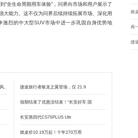
到“全生命周期用车体验”，问界向市场和用户展示了
掀桌
强大能力。这不仅为问界后续持续拓展市场、深化用
争激烈的中大型SUV市场中进一步巩固自身优势地
再
捷
风、
捷途旅行者银龙之翼登场，仅 21.9
假期结束了优惠没结束！“长安好车 国
长安第四代CS75PLUS Ultr
掀桌价10.19万起！十年270万用