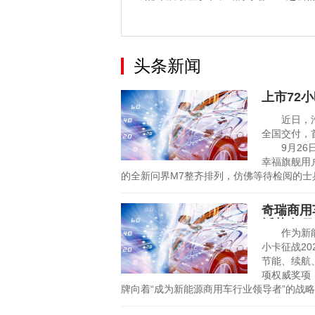
全新QQ5
头条新闻
上市72
近日，汽车
全国交付，
9月26日
幸福旗舰用
的全新问界M7整齐排列，仿佛等待检阅的士
奇瑞商用
斩获多项
作为新能源
小卡征战2
节能、续航
项权威奖项
牌向着“成为新能源商用车行业领导者”的战