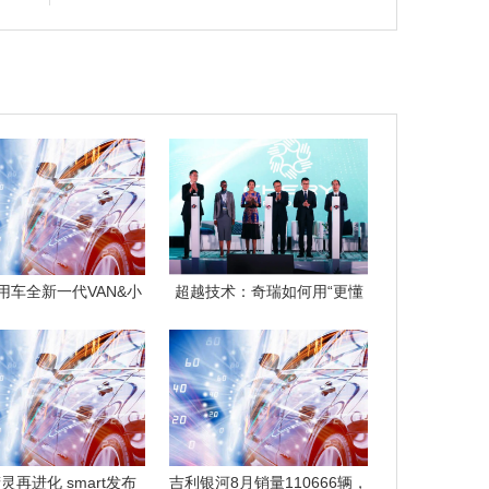
用车全新一代VAN&小
超越技术：奇瑞如何用“更懂
卡出征第
你”重新定
灵再进化 smart发布
吉利银河8月销量110666辆，