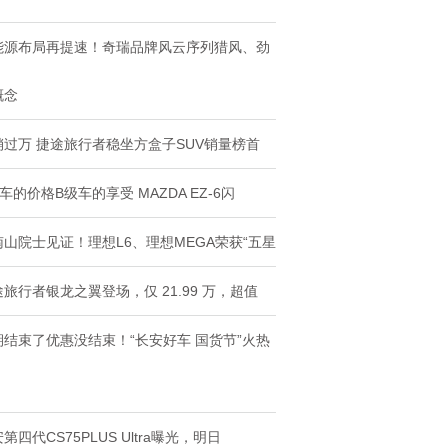
瑞品牌风云序列猎
坐方盒子SU
能源布局再提速！奇瑞品牌风云序列猎风、劲
概念
销过万 捷途旅行者稳坐方盒子SUV销量榜首
车的价格B级车的享受 MAZDA EZ-6闪
南山院士见证！理想L6、理想MEGA荣获“五星
旅行者银龙之翼登场，仅 21.99 万，超值
期结束了优惠没结束！“长安好车 国货节”火热
第四代CS75PLUS Ultra曝光，明日