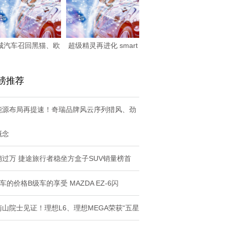
城汽车召回黑猫、欧
超级精灵再进化 smart
白猫67辆
发布EHD
磅推荐
能源布局再提速！奇瑞品牌风云序列猎风、劲
概念
销过万 捷途旅行者稳坐方盒子SUV销量榜首
车的价格B级车的享受 MAZDA EZ-6闪
南山院士见证！理想L6、理想MEGA荣获“五星