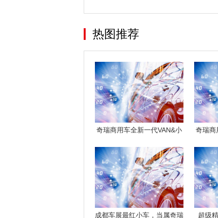
热图推荐
奇瑞商用车全新一代VAN&小
奇瑞商
卡征战N
成都车展最红小车，当属奇瑞
超级精