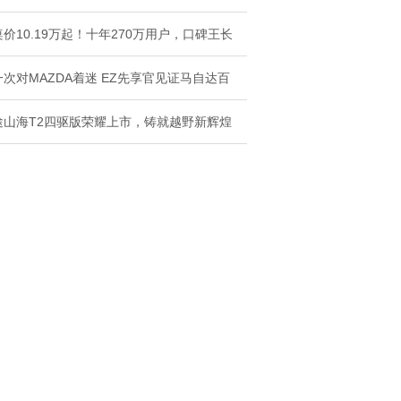
价10.19万起！十年270万用户，口碑王长
一次对MAZDA着迷 EZ先享官见证马自达百
途山海T2四驱版荣耀上市，铸就越野新辉煌