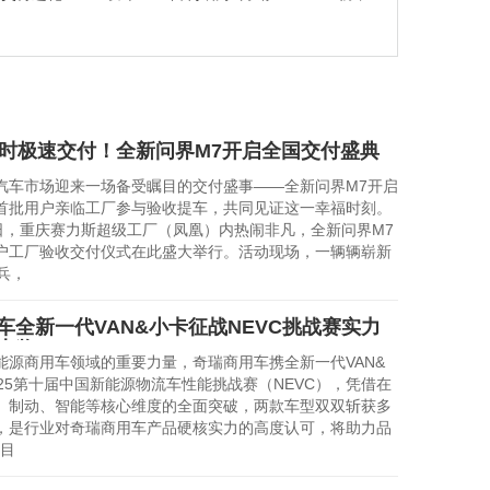
EHD
同比
小时极速交付！全新问界M7开启全国交付盛典
市场迎来一场备受瞩目的交付盛事——全新问界M7开启
首批用户亲临工厂参与验收提车，共同见证这一幸福时刻。
，重庆赛力斯超级工厂（凤凰）内热闹非凡，全新问界M7
户工厂验收交付仪式在此盛大举行。活动现场，一辆辆崭新
兵，
车全新一代VAN&小卡征战NEVC挑战赛实力
大奖
商用车领域的重要力量，奇瑞商用车携全新一代VAN&
025第十届中国新能源物流车性能挑战赛（NEVC），凭借在
、制动、智能等核心维度的全面突破，两款车型双双斩获多
，是行业对奇瑞商用车产品硬核实力的高度认可，将助力品
略目