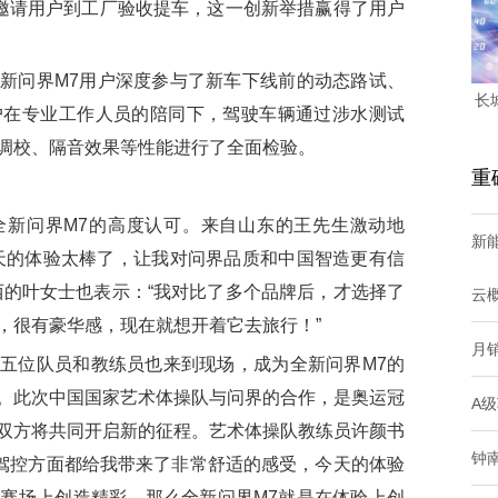
，邀请用户到工厂验收提车，这一创新举措赢得了用户
问界M7用户深度参与了新车下线前的动态路试、
长
户在专业工作人员的陪同下，驾驶车辆通过涉水测试
调校、隔音效果等性能进行了全面检验。
重
问界M7的高度认可。来自山东的王先生激动地
新
天的体验太棒了，让我对问界品质和中国智造更有信
西的叶女士也表示：“我对比了多个品牌后，才选择了
云
，很有豪华感，现在就想开着它去旅行！”
月
位队员和教练员也来到现场，成为全新问界M7的
。此次中国国家艺术体操队与问界的合作，是奥运冠
A级
双方将共同开启新的征程。艺术体操队教练员许颜书
钟
、驾控方面都给我带来了非常舒适的感受，今天的体验
赛场上创造精彩，那么全新问界M7就是在体验上创