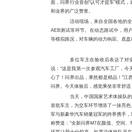
面，问界行业首创“认可才提车”模式
和业界的广泛赞誉。
活动现场，来自全国各地的全新
AEB测试等环节。在动态路试中，用
等模拟路况，对车辆的动力响应、底盘
多位车主在验收后表达了对全新
说：“这是我第一次参观汽车工厂，今
心了！问界出品，果然都是精品！”江
问界。今天体验后，感觉乘坐非常舒适
当天，中国国家艺术体操队的五
首批车主，为交车环节增添了一抹亮色
军与新豪华汽车销量冠军的跨界携手，
称赞道：“全新问界M7在颜值、空间
环节让我十分惊喜。如果说体操队员在