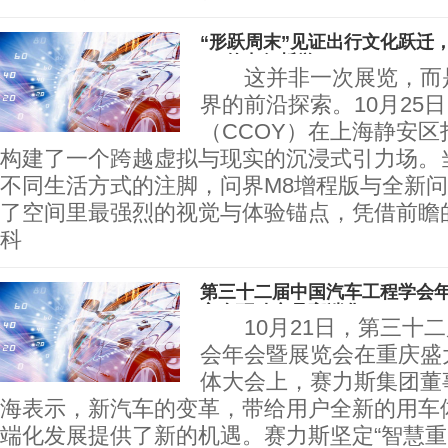
“形跃周末”见证出行文化跃迁
M7的出行哲学
这并非一次展览，而是
界的前沿探索。10月25
（CCOY）在上海静安区
构建了一个跨越虚拟与现实的沉浸式引力场。
不同生活方式的注脚，问界M8增程版与全新问
了空间里最强烈的视觉与体验锚点，凭借前瞻
科
第三十二届中国汽车工程学会年
安全驱动产品高端化
10月21日，第三十二
会年会暨展览会在重庆盛
体大会上，赛力斯集团董
海表示，新汽车的变革，带给用户全新的用车
端化发展提供了新的机遇。赛力斯坚定“智慧