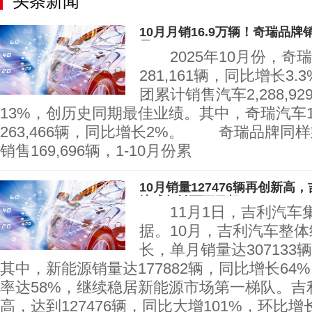
头条新闻
10月月销16.9万辆！奇瑞品
界
2025年10月份，奇
281,161辆，同比增长3.
团累计销售汽车2,288,9
13%，创历史同期最佳业绩。其中，奇瑞汽车
263,466辆，同比增长2%。 奇瑞品牌同
销售169,696辆，1-10月份累
10月销量127476辆再创新
达成年销百万目标
11月1日，吉利汽车
据。10月，吉利汽车整
长，单月销量达307133
其中，新能源销量达177882辆，同比增长64
率达58%，继续稳居新能源市场第一梯队。吉
高，达到127476辆，同比大增101%，环比增