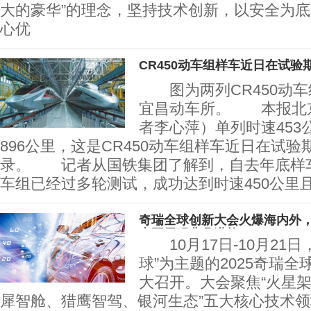
大的豪华”的理念，坚持技术创新，以安全为
心优
CR450动车组样车近日在试
图为两列CR450动车
宜昌动车所。 本报北京1
者李心萍）单列时速453
896公里，这是CR450动车组样车近日在试
录。 记者从国铁集团了解到，自去年底样车下
车组已经过多轮测试，成功达到时速450公里
奇瑞全球创新大会火爆海内外，瑞
态圈展现非凡潜能！
10月17日-10月21日，
球”为主题的2025奇瑞
大召开。大会聚焦“火星
犀智舱、猎鹰智驾、银河生态”五大核心技术