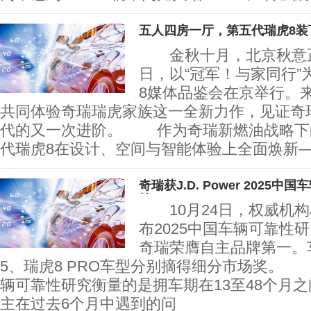
五人四房一厅，第五代瑞虎8装
金秋十月，北京秋意正浓。
日，以“冠军！与家同行”
8媒体品鉴会在京举行。
共同体验奇瑞瑞虎家族这一全新力作，见证奇瑞
代的又一次进阶。 作为奇瑞新燃油战略下
代瑞虎8在设计、空间与智能体验上全面焕新
奇瑞获J.D. Power 2025
第一
10月24日，权威机构J.D
布2025中国车辆可靠性研
奇瑞荣膺自主品牌第一。
5、瑞虎8 PRO车型分别摘得细分市场奖。 J.
辆可靠性研究衡量的是拥车期在13至48个月
主在过去6个月中遇到的问