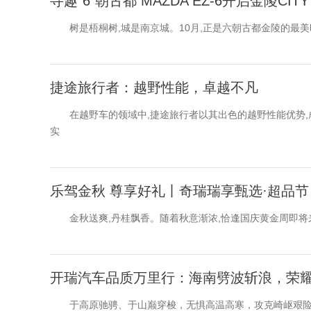
寻趣“6”朝古都 MAZDA EZ-6开启金陵CITY
树是梧桐树,城是南京城。10月,正是六朝古都金陵的最美
捷途旅行者：越野性能，卓越不凡
在越野车的领域中,捷途旅行者以其出色的越野性能优势,
实
乐驾金秋 尊享好礼丨奇瑞瑞享甄选·超品节
金秋送爽,丹桂飘香。随着秋意渐浓,恰逢国庆黄金周即将来
开瑞汽车品质万里行：海南劈波斩浪，荣
于高原驰骋、于山巅穿梭，无惧高温高寒，攻克崎岖艰险