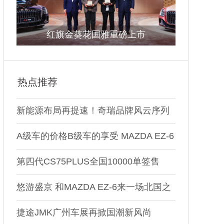
红旗金葵花国雅重磅上市
热点推荐
新能源布局再提速！奇瑞品牌风云序列
猎风、劲云概念车全球首秀
A级车的价格B级车的享受 MAZDA EZ-6
闪耀广州车展
第四代CS75PLUS全国10000单签售
会，长安BOSS携“五重豪礼” 空降现
悠游盛京 和MAZDA EZ-6来一场北国之
场！
旅
捷途JMK广州车展再掀国潮新风尚