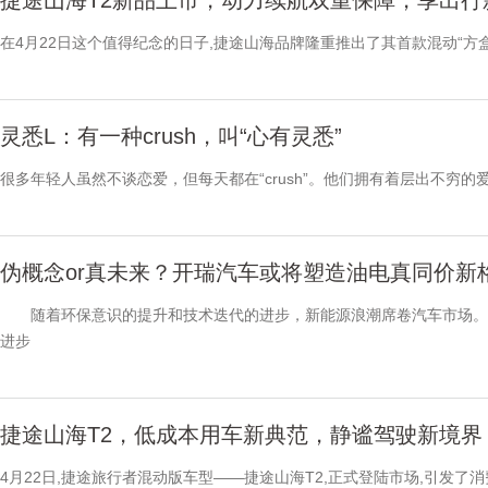
捷途山海T2新品上市，动力续航双重保障，享出行
在4月22日这个值得纪念的日子,捷途山海品牌隆重推出了其首款混动“方
灵悉L：有一种crush，叫“心有灵悉”
很多年轻人虽然不谈恋爱，但每天都在“crush”。他们拥有着层出不穷
伪概念or真未来？开瑞汽车或将塑造油电真同价新
随着环保意识的提升和技术迭代的进步，新能源浪潮席卷汽车市场。乘
进步
捷途山海T2，低成本用车新典范，静谧驾驶新境界
4月22日,捷途旅行者混动版车型——捷途山海T2,正式登陆市场,引发